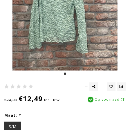
€12,49
Op voorraad (1)
€24,99
Incl. btw
Maat:
*
S/M