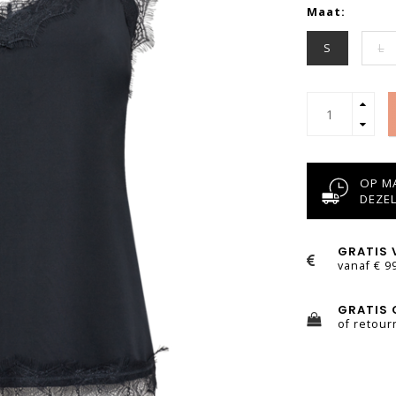
Maat:
S
L
OP MA
DEZE
GRATIS 
vanaf € 9
GRATIS 
of retour