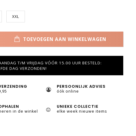
XXL
TOEVOEGEN AAN WINKELWAGEN
ANDAG T/M VRIJDAG VÓÓR 15.00 UUR BESTELD:
LFDE DAG VERZONDEN!
VERZENDING
PERSOONLIJK ADVIES
9,95
óók online
OPHALEN
UNIEKE COLLECTIE
neren in de winkel
elke week nieuwe items