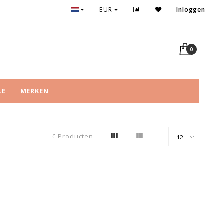
Persoonlijk advies, óók online
EUR
Inloggen
0
LE
MERKEN
0 Producten