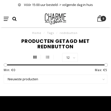
Vóór 15:00 uur besteld -> volgende dag in huis
0
Home
/
Tags
/
rednbutton
PRODUCTEN GETAGD MET
REDNBUTTON
Min: €
0
Max: €
5