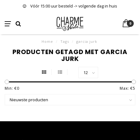
Vóór 15:00 uur besteld -> volgende dag in huis
0
Home
/
Tags
/
garcia jurk
PRODUCTEN GETAGD MET GARCIA
JURK
Min: €
0
Max: €
5