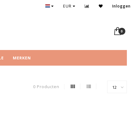
Persoonlijk advies, óók online
EUR
Inloggen
0
LE
MERKEN
0 Producten